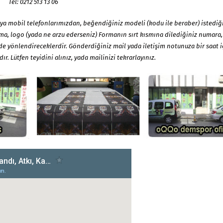
Tel: 0212 513 13 06
ya mobil telefonlarımızdan, beğendiğiniz modeli (kodu ile beraber) istediğ
ma, logo (yada ne arzu ederseniz) Formanın sırt kısmına dilediğiniz numara,
kilde yönlendireceklerdir. Gönderdiğiniz mail yada iletişim notunuza bir saat 
r. Lütfen teyidini alınız, yada mailinizi tekrarlayınız.