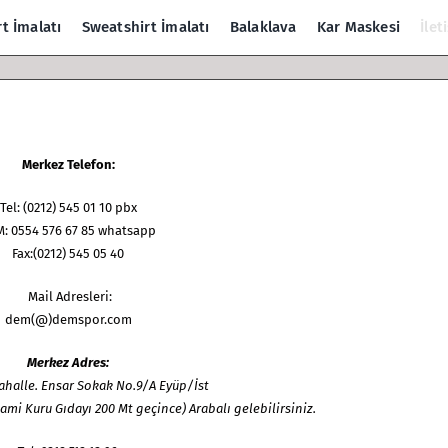
rt İmalatı
Sweatshirt İmalatı
Balaklava
Kar Maskesi
İlet
Merkez Telefon:
Tel: (0212) 545 01 10 pbx
: 0554 576 67 85 whatsapp
Fax:(0212) 545 05 40
Mail Adresleri:
dem(@)demspor.com
Merkez Adres:
ahalle. Ensar Sokak No.9/A Eyüp/İst
Rami Kuru Gıdayı 200 Mt geçince) Arabalı gelebilirsiniz.