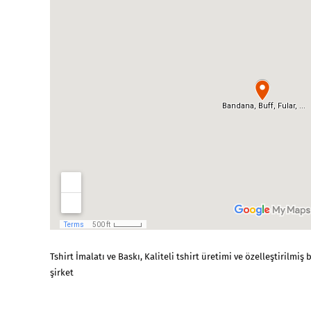
Tshirt İmalatı
ve Baskı, Kaliteli
tshirt üretimi
ve
özelleştirilmiş 
şirket