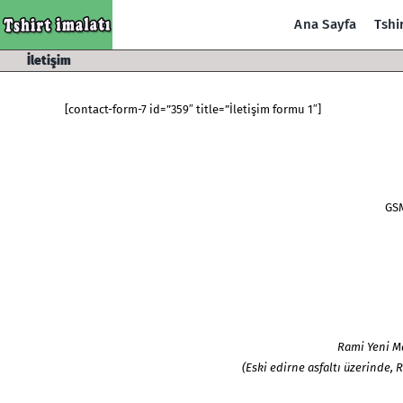
Skip
Ana Sayfa
Tshi
to
content
İletişim
[contact-form-7 id=”359″ title=”İletişim formu 1″]
GSM
Rami Yeni M
(Eski edirne asfaltı üzerinde, 